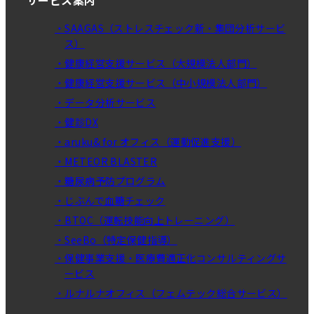
サービス案内
・SAAGAS（ストレスチェック新・集団分析サービ
ス）
・健康経営支援サービス（大規模法人部門）
・健康経営支援サービス（中小規模法人部門）
・データ分析サービス
・健診DX
・aruku& for オフィス（運動促進支援）
・METEOR BLASTER
・糖尿病予防プログラム
・じぶんで血糖チェック
・BTOC（運転技能向上トレーニング）
・SeeBo（特定保健指導）
・保健事業支援・医療費適正化コンサルティングサ
ービス
・ルナルナオフィス（フェムテック総合サービス）